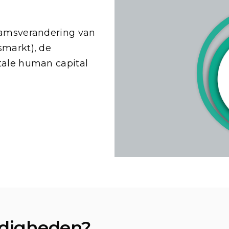
aamsverandering van
smarkt), de
tale human capital
ardigheden?