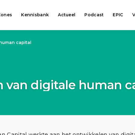
Zones
Kennisbank
Actueel
Podcast
EPIC
V
 human capital
 van digitale human ca
n Capital werkte aan het ontwikkelen van digit