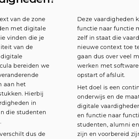
text van de zone
Deze vaardigheden k
den met digitale
functie naar functie
ie vinden die je
zelf in staat die va
iteit van de
nieuwe context toe t
digitale
gaan dus over veel 
icula bereiden we
werken met software 
 veranderende
opstart of afsluit.
n aan het
Het doel is een conti
tukken. Hierbij
onderwijs en de maa
rdigheden in
digitale vaardighede
en die studenten
en functie naar func
id.
studenten, alumni en
verschilt dus de
zijn en voorbereid zi