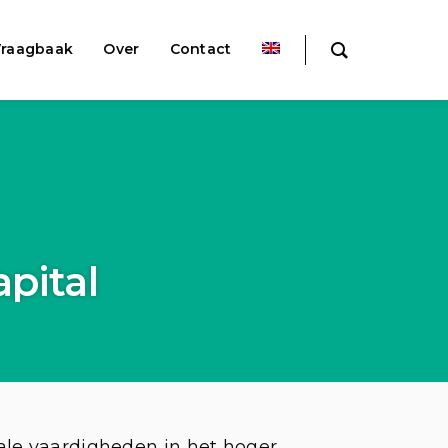
raagbaak
Over
Contact
pital
ale vaardigheden in het hoger